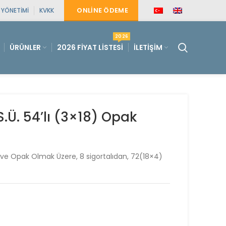
ONLINE ÖDEME
E YÖNETIMI
KVKK
2026
ÜRÜNLER
2026 FIYAT LISTESI
İLETIŞIM
Ü. 54’lı (3×18) Opak
lı ve Opak Olmak Üzere, 8 sigortalıdan, 72(18×4)