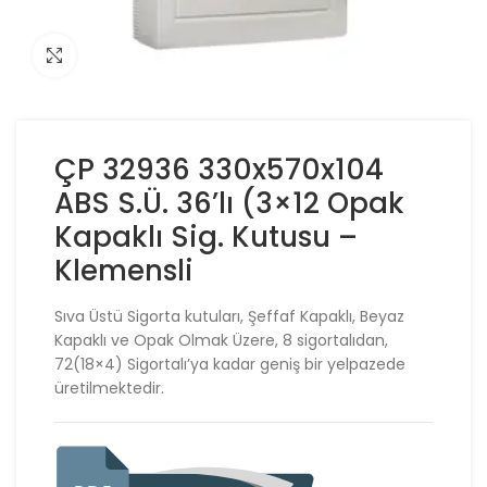
Click to enlarge
ÇP 32936 330x570x104
ABS S.Ü. 36’lı (3×12 Opak
Kapaklı Sig. Kutusu –
Klemensli
Sıva Üstü Sigorta kutuları, Şeffaf Kapaklı, Beyaz
Kapaklı ve Opak Olmak Üzere, 8 sigortalıdan,
72(18×4) Sigortalı’ya kadar geniş bir yelpazede
üretilmektedir.