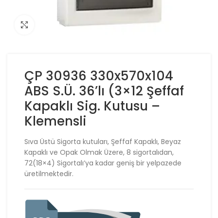
Click to enlarge
ÇP 30936 330x570x104
ABS S.Ü. 36’lı (3×12 Şeffaf
Kapaklı Sig. Kutusu –
Klemensli
Sıva Üstü Sigorta kutuları, Şeffaf Kapaklı, Beyaz
Kapaklı ve Opak Olmak Üzere, 8 sigortalıdan,
72(18×4) Sigortalı’ya kadar geniş bir yelpazede
üretilmektedir.