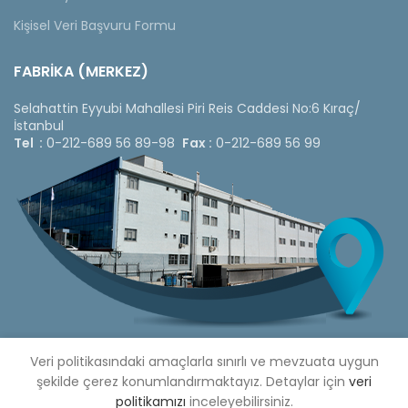
Kişisel Veri Başvuru Formu
FABRİKA (MERKEZ)
Selahattin Eyyubi Mahallesi Piri Reis Caddesi No:6 Kıraç/
İstanbul
Tel :
0-212-689 56 89-98
Fax :
0-212-689 56 99
Veri politikasındaki amaçlarla sınırlı ve mevzuata uygun
şekilde çerez konumlandırmaktayız. Detaylar için
veri
Copyright © 2020 Çetinkaya Pano |
Çetinkaya Pano Fiyat
politikamızı
inceleyebilirsiniz.