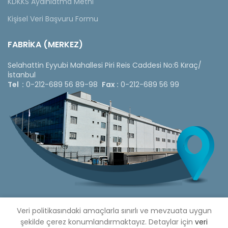
KDKKS Aydınlatma Metni
Kişisel Veri Başvuru Formu
FABRİKA (MERKEZ)
Selahattin Eyyubi Mahallesi Piri Reis Caddesi No:6 Kıraç/
İstanbul
Tel :
0-212-689 56 89-98
Fax :
0-212-689 56 99
Veri politikasındaki amaçlarla sınırlı ve mevzuata uygun
şekilde çerez konumlandırmaktayız. Detaylar için
veri
Copyright © 2020 Çetinkaya Pano |
Çetinkaya Pano Fiyat