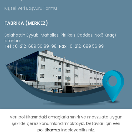
Kişisel Veri Başvuru Formu
FABRİKA (MERKEZ)
Selahattin Eyyubi Mahallesi Piri Reis Caddesi No:6 Kıraç/
İstanbul
Tel :
0-212-689 56 89-98
Fax :
0-212-689 56 99
Veri politikasındaki amaçlarla sınırlı ve mevzuata uygun
şekilde çerez konumlandırmaktayız. Detaylar için
veri
Copyright © 2020 Çetinkaya Pano |
Çetinkaya Pano Fiyat
politikamızı
inceleyebilirsiniz.