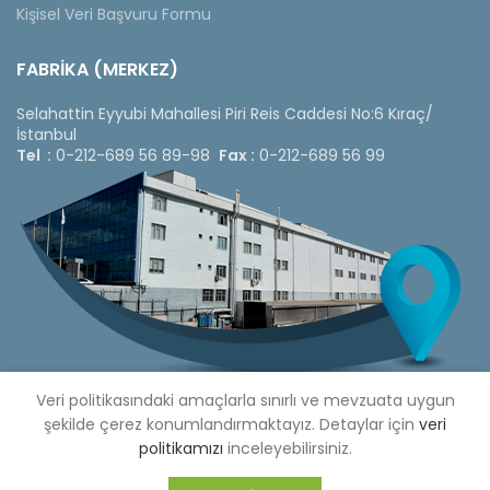
Kişisel Veri Başvuru Formu
FABRİKA (MERKEZ)
Selahattin Eyyubi Mahallesi Piri Reis Caddesi No:6 Kıraç/
İstanbul
Tel :
0-212-689 56 89-98
Fax :
0-212-689 56 99
Veri politikasındaki amaçlarla sınırlı ve mevzuata uygun
şekilde çerez konumlandırmaktayız. Detaylar için
veri
politikamızı
inceleyebilirsiniz.
Copyright © 2020 Çetinkaya Pano |
Çetinkaya Pano Fiyat
Listesi