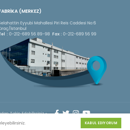
FABRİKA (MERKEZ)
Selahattin Eyyubi Mahallesi Piri Reis Caddesi No:6
Kıraç/İstanbul
Tel :
0-212-689 56 89-98
Fax :
0-212-689 56 99
dan Takip Edebilirsiniz »
Web
Design
leyebilirsiniz.
KABUL EDIYORUM
by 3F Yazılım