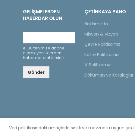
GELIŞMELERDEN
ÇETINKAYA PANO
HABERDAR OLUN
Hakkımızda
Misyon & Vizyon
Çevre Politikamız
e-Bültenimize abone
olarak yeniliklerden
Kalite Politikamız
haberdar olabilirsiniz.
İK Politikamız
Gönder
Döküman ve Kataloglar
Copyright © 2020 Çetinkaya Pano |
Çetinkaya Pano Fi
Veri politikasındaki amaçlarla sınırlı ve mevzuata uygun şek