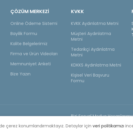
ÇÖZÜM MERKEZİ
KVKK
Online Ödeme Sistemi
KVKK Aydınlatma Metni
Bayilik Formu
Müşteri Aydınlatma
Metni
Kalite Belgelerimiz
Tedarikçi Aydınlatma
Firma ve Ürün Videoları
Metni
Memnuniyet Anketi
KDKKS Aydınlatma Metni
Bize Yazın
Kişisel Veri Başvuru
Formu
Bizi Sosyal Medya Hesaplarımız
yat Listesi
ilde çerez konumlandırmaktayız. Detaylar için
veri politikamızı
ince