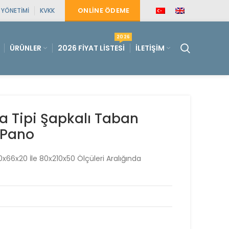
ONLINE ÖDEME
E YÖNETIMI
KVKK
2026
ÜRÜNLER
2026 FIYAT LISTESI
İLETIŞIM
a Tipi Şapkalı Taban
 Pano
0x66x20 İle 80x210x50 Ölçüleri Aralığında