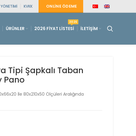
ONLINE ÖDEME
E YÖNETIMI
KVKK
2026
ÜRÜNLER
2026 FIYAT LISTESI
İLETIŞIM
a Tipi Şapkalı Taban
ey Pano
0x66x20 İle 80x210x50 Ölçüleri Aralığında