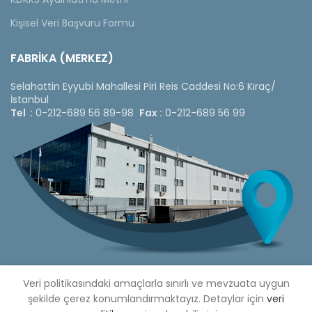
Kişisel Veri Başvuru Formu
FABRİKA (MERKEZ)
Selahattin Eyyubi Mahallesi Piri Reis Caddesi No:6 Kıraç/
İstanbul
Tel :
0-212-689 56 89-98
Fax :
0-212-689 56 99
Veri politikasındaki amaçlarla sınırlı ve mevzuata uygun
şekilde çerez konumlandırmaktayız. Detaylar için
veri
Copyright © 2020 Çetinkaya Pano |
Çetinkaya Pano Fiyat