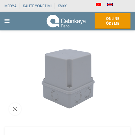
MEDYA
KALITE YÖNETIMI
KVKK
ONLINE
ÖDEME
Click to enlarge