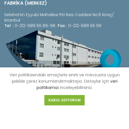
FABRİKA (MERKEZ)
Selahattin Eyyubi Mahallesi Piri Reis Caddesi No:6 Kıraç/
İstanbul
Tel :
0-212-689 56 89-98
Fax :
0-212-689 56 99
Veri politikasındaki amaçlarla sınırlı ve mevzuata uygun
şekilde çerez konumlandırmaktayız. Detaylar için
veri
politikamızı
inceleyebilirsiniz.
KABUL EDIYORUM
Copyright © 2020 Çetinkaya Pano |
Çetinkaya Pano Fiyat
Listesi
Bizi Sosyal Medya Hesaplarımızdan Takip Edebilirsiniz »
Web Design by 3F Yazılım