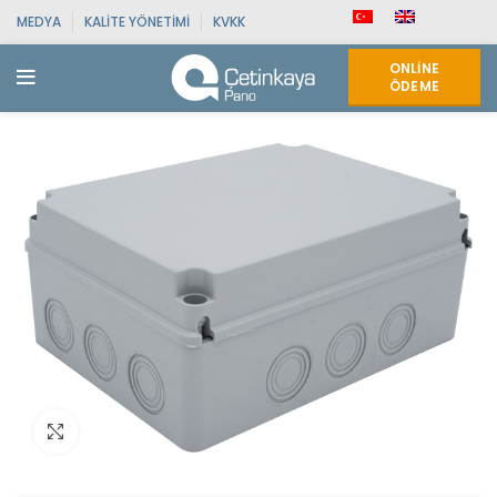
MEDYA
KALITE YÖNETIMI
KVKK
ONLINE
ÖDEME
Click to enlarge