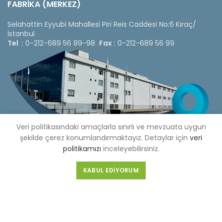
FABRİKA (MERKEZ)
Selahattin Eyyubi Mahallesi Piri Reis Caddesi No:6 Kıraç/
İstanbul
Tel :
0-212-689 56 89-98
Fax :
0-212-689 56 99
Veri politikasındaki amaçlarla sınırlı ve mevzuata uygun
şekilde çerez konumlandırmaktayız. Detaylar için
veri
politikamızı
inceleyebilirsiniz.
KABUL EDIYORUM
Copyright © 2020 Çetinkaya Pano |
Çetinkaya Pano Fiyat
Listesi
Bizi Sosyal Medya Hesaplarımızdan Takip Edebilirsiniz »
Web Design by 3F Yazılım