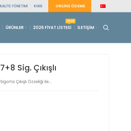
ONLINE ÖDEME
KALITE YÖNETIMI
KVKK
2026
ÜRÜNLER
2026 FIYAT LISTESI
İLETIŞIM
7+8 Sig. Çıkışlı
gorta Çıkışlı Özzeliği ile…