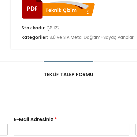
Stok kodu:
ÇP 122
Kategoriler:
S.Ü ve S.A Metal Dağıtım+Sayaç Panoları
TEKLIF TALEP FORMU
E-Mail Adresiniz
*