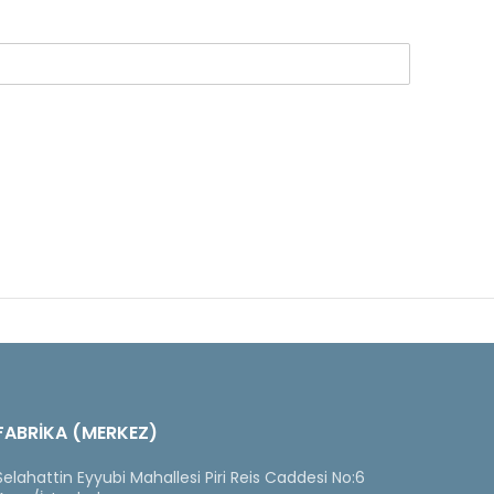
FABRİKA (MERKEZ)
Selahattin Eyyubi Mahallesi Piri Reis Caddesi No:6