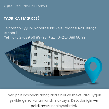
Kişisel Veri Başvuru Formu
FABRİKA (MERKEZ)
Selahattin Eyyubi Mahallesi Piri Reis Caddesi No:6 Kıraç/
İstanbul
Tel :
0-212-689 56 89-98
Fax :
0-212-689 56 99
Veri politikasındaki amaçlarla sınırlı ve mevzuata uygun
şekilde çerez konumlandırmaktayız. Detaylar için
veri
Copyright © 2020 Çetinkaya Pano |
politikamızı
inceleyebilirsiniz.
Çetinkaya Pano Fiyat