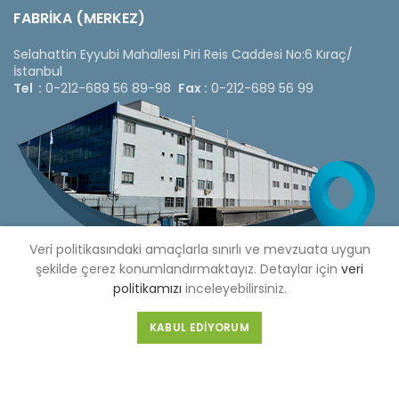
FABRİKA (MERKEZ)
Selahattin Eyyubi Mahallesi Piri Reis Caddesi No:6 Kıraç/
İstanbul
Tel :
0-212-689 56 89-98
Fax :
0-212-689 56 99
Veri politikasındaki amaçlarla sınırlı ve mevzuata uygun
şekilde çerez konumlandırmaktayız. Detaylar için
veri
politikamızı
inceleyebilirsiniz.
KABUL EDIYORUM
Copyright © 2020 Çetinkaya Pano |
Çetinkaya Pano Fiyat
Listesi
Bizi Sosyal Medya Hesaplarımızdan Takip Edebilirsiniz »