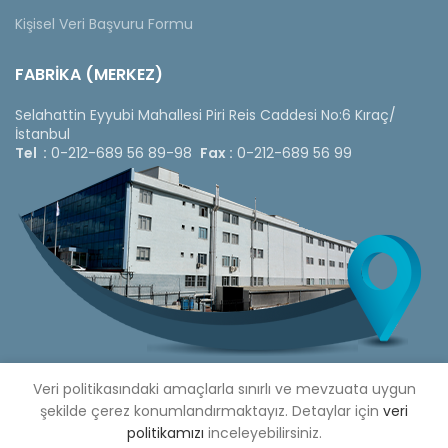
Kişisel Veri Başvuru Formu
FABRİKA (MERKEZ)
Selahattin Eyyubi Mahallesi Piri Reis Caddesi No:6 Kıraç/
İstanbul
Tel :
0-212-689 56 89-98
Fax :
0-212-689 56 99
Veri politikasındaki amaçlarla sınırlı ve mevzuata uygun
şekilde çerez konumlandırmaktayız. Detaylar için
veri
politikamızı
inceleyebilirsiniz.
Copyright © 2020 Çetinkaya Pano |
Çetinkaya Pano Fiyat