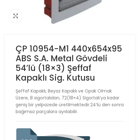
Click to enlarge
ÇP 10954-M1 440x654x95
ABS S.A. Metal Gövdeli
54’lü (18×3) Şeffaf
Kapaklı Sig. Kutusu
Şeffaf Kapaklı, Beyaz Kapaklı ve Opak Olmak
Üzere, 8 sigortalıdan, 72(18×4) Sigortalı’ya kadar
geniş bir yelpazede üretilmektedir.24’lü den sonra
bağımsız parçalara ayrılabilir.