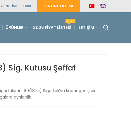
ONLINE ÖDEME
E YÖNETIMI
KVKK
2026
ÜRÜNLER
2026 FIYAT LISTESI
İLETIŞIM
) Sig. Kutusu Şeffaf
gortalıdan, 90(18×5) Sigortalı’ya kadar geniş bir
lara ayrılabilir.