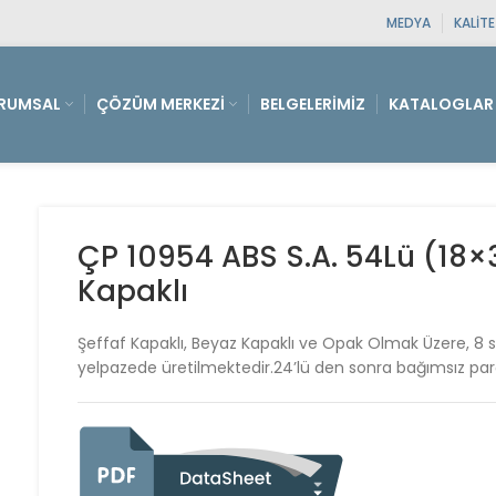
MEDYA
KALIT
RUMSAL
ÇÖZÜM MERKEZI
BELGELERIMIZ
KATALOGLAR
ÇP 10954 ABS S.A. 54Lü (18×3
Kapaklı
Şeffaf Kapaklı, Beyaz Kapaklı ve Opak Olmak Üzere, 8 si
yelpazede üretilmektedir.24’lü den sonra bağımsız parça