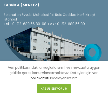
FABRİKA (MERKEZ)
Selahattin Eyyubi Mahallesi Piri Reis Caddesi No:6 Kıraç/
İstanbul
Tel :
0-212-689 56 89-98
Fax :
0-212-689 56 99
Veri politikasındaki amaçlarla sınırlı ve mevzuata uygun
şekilde çerez konumlandırmaktayız. Detaylar için
veri
politikamızı
inceleyebilirsiniz.
KABUL EDIYORUM
Copyright © 2020 Çetinkaya Pano |
Çetinkaya Pano Fiyat
Listesi
Bizi Sosyal Medya Hesaplarımızdan Takip Edebilirsiniz »