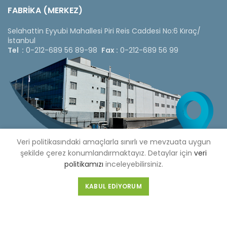
FABRİKA (MERKEZ)
Selahattin Eyyubi Mahallesi Piri Reis Caddesi No:6 Kıraç/
İstanbul
Tel :
0-212-689 56 89-98
Fax :
0-212-689 56 99
Veri politikasındaki amaçlarla sınırlı ve mevzuata uygun
şekilde çerez konumlandırmaktayız. Detaylar için
veri
politikamızı
inceleyebilirsiniz.
KABUL EDIYORUM
Copyright © 2020 Çetinkaya Pano |
Çetinkaya Pano Fiyat
Listesi
Bizi Sosyal Medya Hesaplarımızdan Takip Edebilirsiniz »