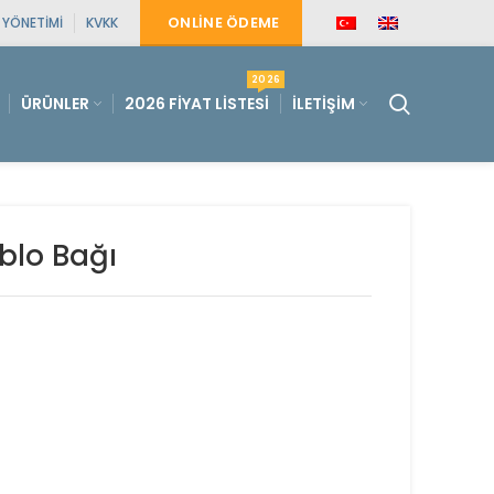
ONLINE ÖDEME
E YÖNETIMI
KVKK
2026
ÜRÜNLER
2026 FIYAT LISTESI
İLETIŞIM
blo Bağı