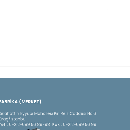
FABRİKA (MERKEZ)
Selahattin Eyyubi Mahallesi Piri Reis Caddesi No:6
Kıraç/İstanbul
Tel :
0-212-689 56 89-98
Fax :
0-212-689 56 99