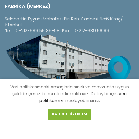
FABRİKA (MERKEZ)
Selahattin Eyyubi Mahallesi Piri Reis Caddesi No:6 Kıraç/
İstanbul
Tel :
0-212-689 56 89-98
Fax :
0-212-689 56 99
Veri politikasındaki amaçlarla sınırlı ve mevzuata uygun
şekilde çerez konumlandırmaktayız. Detaylar için
veri
politikamızı
inceleyebilirsiniz.
KABUL EDIYORUM
Copyright © 2020 Çetinkaya Pano |
Çetinkaya Pano Fiyat
Listesi
Bizi Sosyal Medya Hesaplarımızdan Takip Edebilirsiniz »