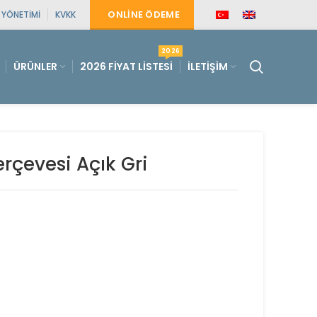
ONLINE ÖDEME
E YÖNETIMI
KVKK
2026
ÜRÜNLER
2026 FIYAT LISTESI
İLETIŞIM
erçevesi Açık Gri