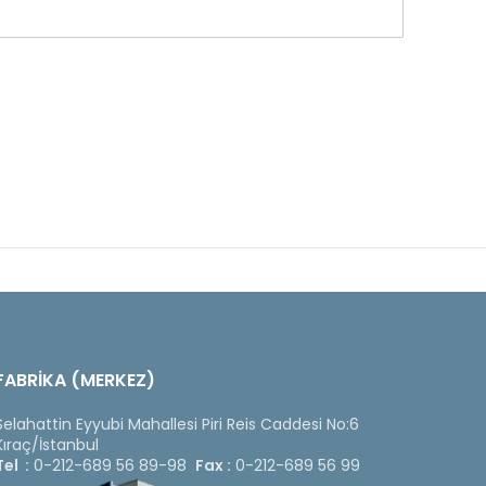
FABRİKA (MERKEZ)
Selahattin Eyyubi Mahallesi Piri Reis Caddesi No:6
Kıraç/İstanbul
Tel :
0-212-689 56 89-98
Fax :
0-212-689 56 99