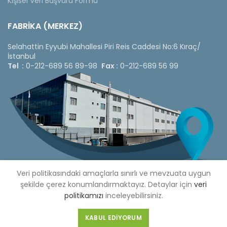
Kişisel Veri Başvuru Formu
FABRİKA (MERKEZ)
Selahattin Eyyubi Mahallesi Piri Reis Caddesi No:6 Kıraç/
İstanbul
Tel :
0-212-689 56 89-98
Fax :
0-212-689 56 99
Veri politikasındaki amaçlarla sınırlı ve mevzuata uygun
şekilde çerez konumlandırmaktayız. Detaylar için
veri
politikamızı
inceleyebilirsiniz.
Copyright © 2020 Çetinkaya Pano |
Çetinkaya Pano Fiyat
Listesi
KABUL EDIYORUM