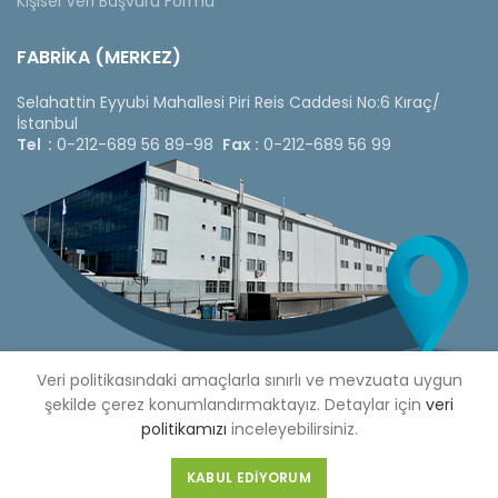
Kişisel Veri Başvuru Formu
FABRİKA (MERKEZ)
Selahattin Eyyubi Mahallesi Piri Reis Caddesi No:6 Kıraç/
İstanbul
Tel :
0-212-689 56 89-98
Fax :
0-212-689 56 99
Veri politikasındaki amaçlarla sınırlı ve mevzuata uygun
şekilde çerez konumlandırmaktayız. Detaylar için
veri
politikamızı
inceleyebilirsiniz.
Copyright © 2020 Çetinkaya Pano |
Çetinkaya Pano Fiyat
Listesi
KABUL EDIYORUM