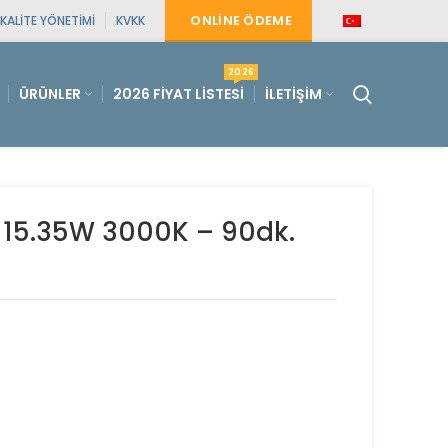
ONLINE ÖDEME
KALITE YÖNETIMI
KVKK
2026
ÜRÜNLER
2026 FIYAT LISTESI
İLETIŞIM
i 15.35W 3000K – 90dk.