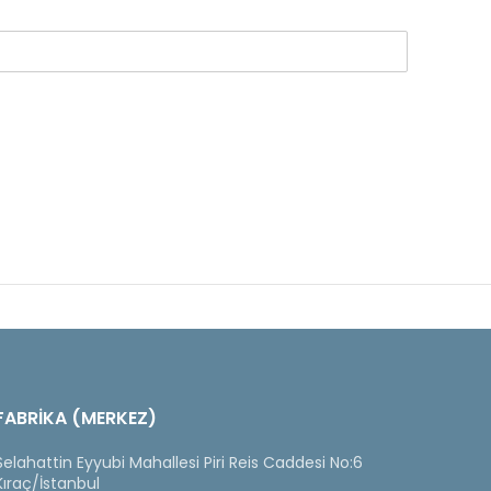
FABRİKA (MERKEZ)
Selahattin Eyyubi Mahallesi Piri Reis Caddesi No:6
Kıraç/İstanbul