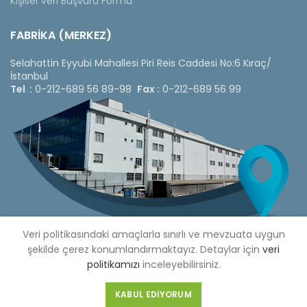
Kişisel Veri Başvuru Formu
FABRİKA (MERKEZ)
Selahattin Eyyubi Mahallesi Piri Reis Caddesi No:6 Kıraç/
İstanbul
Tel :
0-212-689 56 89-98
Fax :
0-212-689 56 99
Veri politikasındaki amaçlarla sınırlı ve mevzuata uygun
şekilde çerez konumlandırmaktayız. Detaylar için
veri
politikamızı
inceleyebilirsiniz.
Copyright © 2020 Çetinkaya Pano |
Çetinkaya Pano Fiyat
Listesi
KABUL EDIYORUM