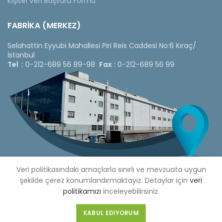
Kişisel Veri Başvuru Formu
FABRİKA (MERKEZ)
Selahattin Eyyubi Mahallesi Piri Reis Caddesi No:6 Kıraç/
İstanbul
Tel :
0-212-689 56 89-98
Fax :
0-212-689 56 99
Veri politikasındaki amaçlarla sınırlı ve mevzuata uygun
şekilde çerez konumlandırmaktayız. Detaylar için
veri
politikamızı
inceleyebilirsiniz.
Copyright © 2020 Çetinkaya Pano |
Çetinkaya Pano Fiyat
Listesi
KABUL EDIYORUM