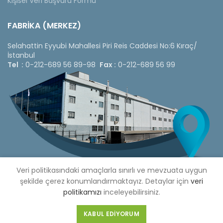
Kişisel Veri Başvuru Formu
FABRİKA (MERKEZ)
Selahattin Eyyubi Mahallesi Piri Reis Caddesi No:6 Kıraç/
İstanbul
Tel :
0-212-689 56 89-98
Fax :
0-212-689 56 99
Veri politikasındaki amaçlarla sınırlı ve mevzuata uygun
şekilde çerez konumlandırmaktayız. Detaylar için
veri
politikamızı
inceleyebilirsiniz.
Copyright © 2020 Çetinkaya Pano |
Çetinkaya Pano Fiyat
Listesi
KABUL EDIYORUM