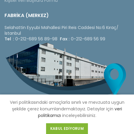
Kişisel Veri Başvuru Formu
FABRİKA (MERKEZ)
Selahattin Eyyubi Mahallesi Piri Reis Caddesi No:6 Kıraç/
İstanbul
Tel :
0-212-689 56 89-98
Fax :
0-212-689 56 99
Veri politikasındaki amaçlarla sınırlı ve mevzuata uygun
şekilde çerez konumlandırmaktayız. Detaylar için
veri
politikamızı
inceleyebilirsiniz.
Copyright © 2020 Çetinkaya Pano |
Çetinkaya Pano Fiyat
Listesi
KABUL EDIYORUM