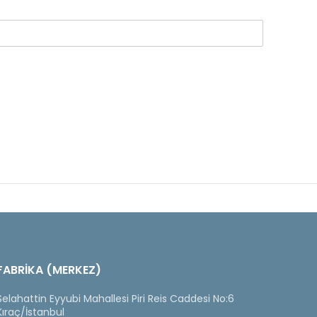
FABRİKA (MERKEZ)
Selahattin Eyyubi Mahallesi Piri Reis Caddesi No:6
Kıraç/İstanbul