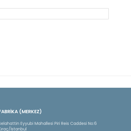
FABRİKA (MERKEZ)
Selahattin Eyyubi Mahallesi Piri Reis Caddesi No:6
Kıraç/İstanbul