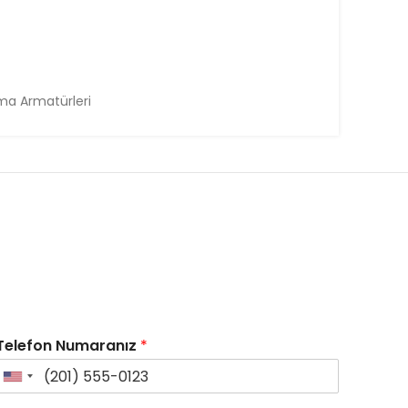
tma Armatürleri
Telefon Numaranız
*