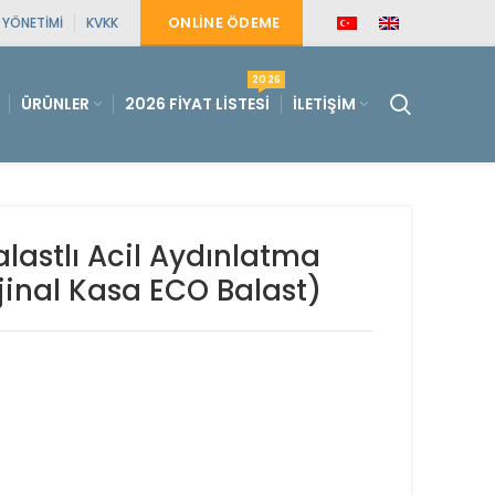
ONLINE ÖDEME
E YÖNETIMI
KVKK
2026
ÜRÜNLER
2026 FIYAT LISTESI
İLETIŞIM
lastlı Acil Aydınlatma
jinal Kasa ECO Balast)