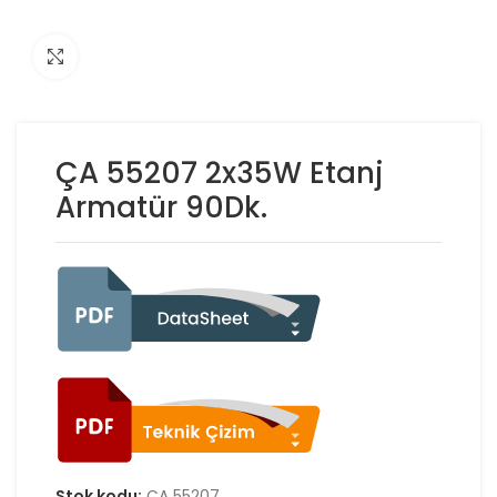
Click to enlarge
ÇA 55207 2x35W Etanj
Armatür 90Dk.
Stok kodu:
ÇA 55207