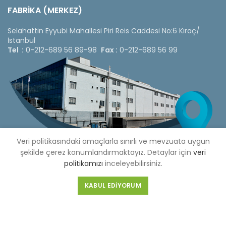
FABRİKA (MERKEZ)
Selahattin Eyyubi Mahallesi Piri Reis Caddesi No:6 Kıraç/
İstanbul
Tel :
0-212-689 56 89-98
Fax :
0-212-689 56 99
Veri politikasındaki amaçlarla sınırlı ve mevzuata uygun
şekilde çerez konumlandırmaktayız. Detaylar için
veri
politikamızı
inceleyebilirsiniz.
KABUL EDIYORUM
Copyright © 2020 Çetinkaya Pano |
Çetinkaya Pano Fiyat
Listesi
Bizi Sosyal Medya Hesaplarımızdan Takip Edebilirsiniz »