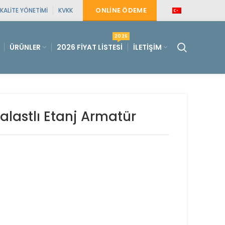
ONLINE ÖDEME
KALITE YÖNETIMI
KVKK
2026
ÜRÜNLER
2026 FIYAT LISTESI
İLETIŞIM
alastlı Etanj Armatür