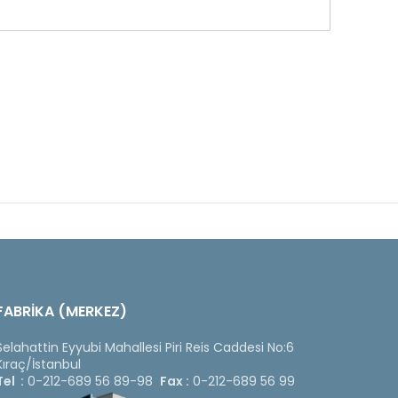
FABRİKA (MERKEZ)
Selahattin Eyyubi Mahallesi Piri Reis Caddesi No:6
Kıraç/İstanbul
Tel :
0-212-689 56 89-98
Fax :
0-212-689 56 99