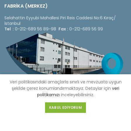
FABRİKA (MERKEZ)
Selahattin Eyyubi Mahallesi Piri Reis Caddesi No:6 Kıraç/
İstanbul
Tel :
0-212-689 56 89-98
Fax :
0-212-689 56 99
Veri politikasındaki amaçlarla sınırlı ve mevzuata uygun
şekilde çerez konumlandırmaktayız. Detaylar için
veri
politikamızı
inceleyebilirsiniz.
KABUL EDIYORUM
Copyright © 2020 Çetinkaya Pano |
Çetinkaya Pano Fiyat
Listesi
Bizi Sosyal Medya Hesaplarımızdan Takip Edebilirsiniz »