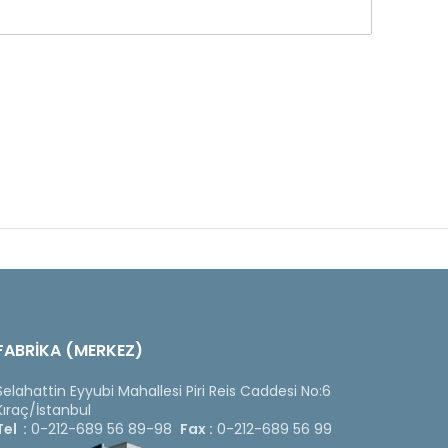
FABRİKA (MERKEZ)
Selahattin Eyyubi Mahallesi Piri Reis Caddesi No:6
Kıraç/İstanbul
Tel :
0-212-689 56 89-98
Fax :
0-212-689 56 99