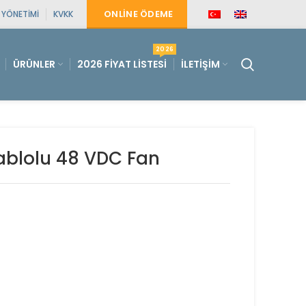
ONLINE ÖDEME
E YÖNETIMI
KVKK
2026
ÜRÜNLER
2026 FIYAT LISTESI
İLETIŞIM
Kablolu 48 VDC Fan