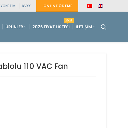
ONLINE ÖDEME
E YÖNETIMI
KVKK
2026
ÜRÜNLER
2026 FIYAT LISTESI
İLETIŞIM
Kablolu 110 VAC Fan