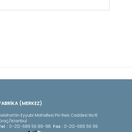
FABRİKA (MERKEZ)
Selahattin Eyyubi Mahallesi Piri Reis Caddesi No:6
Kıraç/İstanbul
Tel :
0-212-689 56 89-98
Fax :
0-212-689 56 99