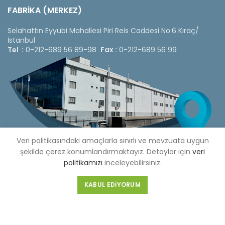
FABRİKA (MERKEZ)
Selahattin Eyyubi Mahallesi Piri Reis Caddesi No:6 Kıraç/
İstanbul
Tel :
0-212-689 56 89-98
Fax :
0-212-689 56 99
Veri politikasındaki amaçlarla sınırlı ve mevzuata uygun
şekilde çerez konumlandırmaktayız. Detaylar için
veri
politikamızı
inceleyebilirsiniz.
KABUL EDIYORUM
Copyright © 2020 Çetinkaya Pano |
Çetinkaya Pano Fiyat
Listesi
Bizi Sosyal Medya Hesaplarımızdan Takip Edebilirsiniz »