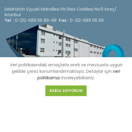
Selahattin Eyyubi Mahallesi Piri Reis Caddesi No:6 Kıraç/
İstanbul
Tel :
0-212-689 56 89-98
Fax :
0-212-689 56 99
Veri politikasındaki amaçlarla sınırlı ve mevzuata uygun
şekilde çerez konumlandırmaktayız. Detaylar için
veri
politikamızı
inceleyebilirsiniz.
KABUL EDIYORUM
Copyright © 2020 Çetinkaya Pano |
Çetinkaya Pano Fiyat
Listesi
Bizi Sosyal Medya Hesaplarımızdan Takip Edebilirsiniz »
Web Design by 3F Yazılım