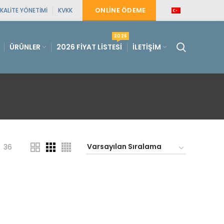
ONLINE ÖDEME
KALITE YÖNETIMI
KVKK
2026
ÜRÜNLER
2026 FIYAT LISTESI
İLETIŞIM
36