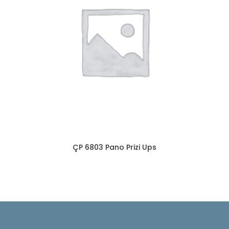
ÇP 6803 Pano Prizi Ups