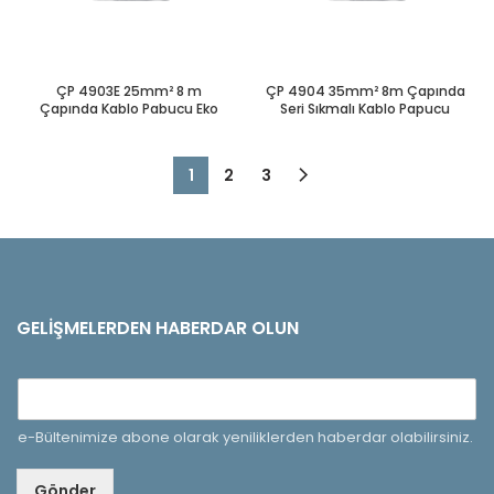
ÇP 4903E 25mm² 8 m
ÇP 4904 35mm² 8m Çapında
Çapında Kablo Pabucu Eko
Seri Sıkmalı Kablo Papucu
1
2
3
GELIŞMELERDEN HABERDAR OLUN
e-Bültenimize abone olarak yeniliklerden haberdar olabilirsiniz.
Gönder