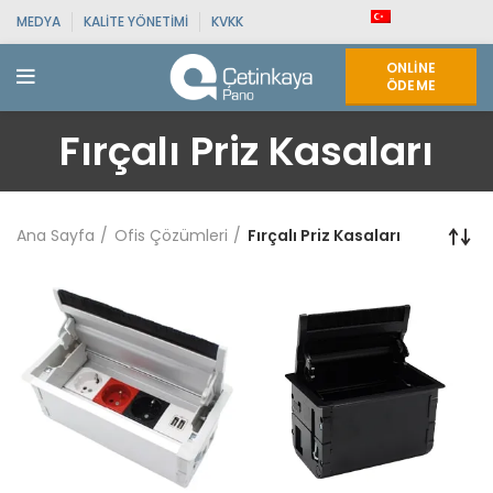
MEDYA
KALITE YÖNETIMI
KVKK
ONLINE
ÖDEME
Fırçalı Priz Kasaları
Ana Sayfa
Ofis Çözümleri
Fırçalı Priz Kasaları