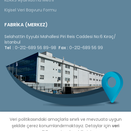
Kişisel Veri Başvuru Formu
FABRİKA (MERKEZ)
Selahattin Eyyubi Mahallesi Piri Reis Caddesi No:6 Kıraç/
İstanbul
Tel :
0-212-689 56 89-98
Fax :
0-212-689 56 99
Veri politikasındaki amaçlarla sınırlı ve mevzuata uygun
şekilde çerez konumlandırmaktayız. Detaylar için
veri
Copyright © 2020 Çetinkaya Pano |
Çetinkaya Pano Fiyat