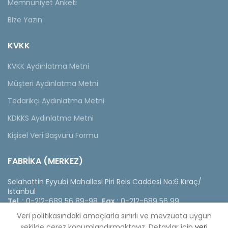
Memnuniyet Anketi
Bize Yazın
KVKK
KVKK Aydınlatma Metni
Müşteri Aydınlatma Metni
Tedarikçi Aydınlatma Metni
KDKKS Aydınlatma Metni
Kişisel Veri Başvuru Formu
FABRİKA (MERKEZ)
Selahattin Eyyubi Mahallesi Piri Reis Caddesi No:6 Kıraç/
İstanbul
Tel :
0-212-689 56 89-98
Fax :
0-212-689 56 99
Veri politikasındaki amaçlarla sınırlı ve mevzuata uygun
şekilde çerez konumlandırmaktayız. Detaylar için
veri