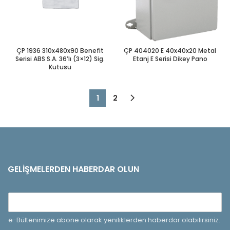
ÇP 1936 310x480x90 Benefit
ÇP 404020 E 40x40x20 Metal
Serisi ABS S.A. 36’lı (3×12) Sig.
Etanj E Serisi Dikey Pano
Kutusu
1
2
GELIŞMELERDEN HABERDAR OLUN
e-Bültenimize abone olarak yeniliklerden haberdar olabilirsiniz.