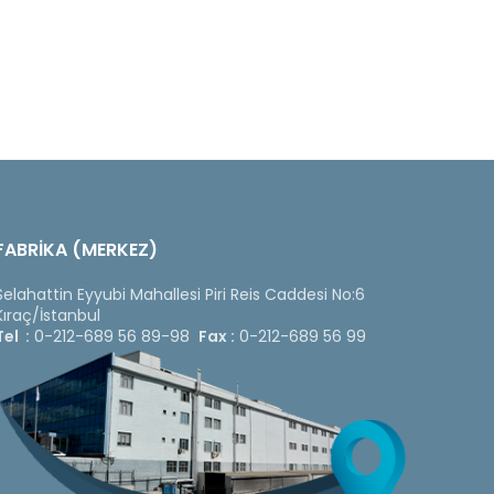
FABRİKA (MERKEZ)
Selahattin Eyyubi Mahallesi Piri Reis Caddesi No:6
Kıraç/İstanbul
Tel :
0-212-689 56 89-98
Fax :
0-212-689 56 99