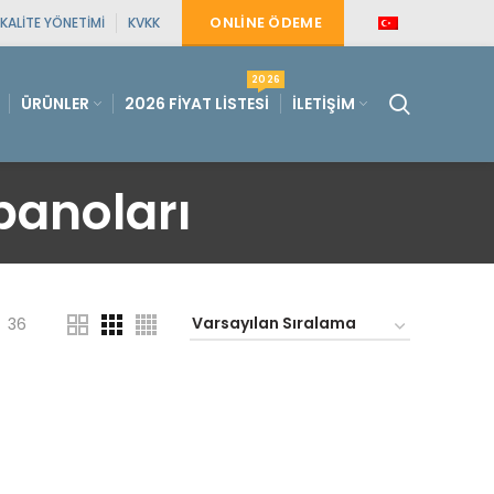
ONLINE ÖDEME
KALITE YÖNETIMI
KVKK
2026
ÜRÜNLER
2026 FIYAT LISTESI
İLETIŞIM
panoları
36