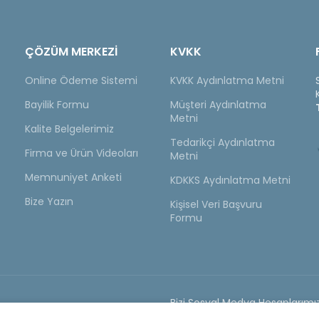
ÇÖZÜM MERKEZİ
KVKK
Online Ödeme Sistemi
KVKK Aydınlatma Metni
Bayilik Formu
Müşteri Aydınlatma
Metni
Kalite Belgelerimiz
Tedarikçi Aydınlatma
Firma ve Ürün Videoları
Metni
Memnuniyet Anketi
KDKKS Aydınlatma Metni
Bize Yazın
Kişisel Veri Başvuru
Formu
Bizi Sosyal Medya Hesaplarımız
yat Listesi