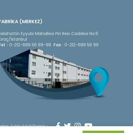
FABRİKA (MERKEZ)
Selahattin Eyyubi Mahallesi Piri Reis Caddesi No:6
Kıraç/İstanbul
Tel :
0-212-689 56 89-98
Fax :
0-212-689 56 99
dan Takip Edebilirsiniz »
Web
Design