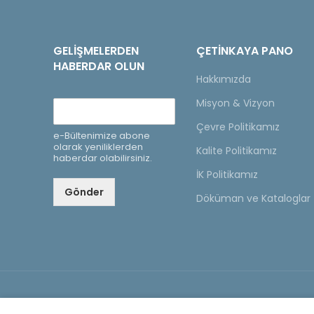
GELIŞMELERDEN
ÇETINKAYA PANO
HABERDAR OLUN
Hakkımızda
Misyon & Vizyon
Çevre Politikamız
e-Bültenimize abone
olarak yeniliklerden
Kalite Politikamız
haberdar olabilirsiniz.
İK Politikamız
Gönder
Döküman ve Kataloglar
Copyright © 2020 Çetinkaya Pano |
Çetinkaya Pano Fi