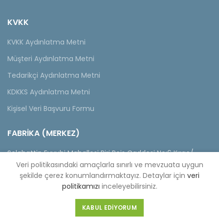
KVKK
KVKK Aydınlatma Metni
Müşteri Aydınlatma Metni
Tedarikçi Aydınlatma Metni
KDKKS Aydınlatma Metni
Kişisel Veri Başvuru Formu
FABRİKA (MERKEZ)
Selahattin Eyyubi Mahallesi Piri Reis Caddesi No:6 Kıraç/
İstanbul
Veri politikasındaki amaçlarla sınırlı ve mevzuata uygun
Tel :
0-212-689 56 89-98
Fax :
0-212-689 56 99
şekilde çerez konumlandırmaktayız. Detaylar için
veri
politikamızı
inceleyebilirsiniz.
KABUL EDIYORUM