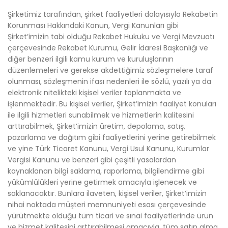
Şirketimiz tarafından, şirket faaliyetleri dolayısıyla Rekabetin
Korunması Hakkındaki Kanun, Vergi Kanunları gibi
Şirket’imizin tabi olduğu Rekabet Hukuku ve Vergi Mevzuatı
çerçevesinde Rekabet Kurumu, Gelir İdaresi Başkanlığı ve
diğer benzeri ilgili kamu kurum ve kuruluşlarının
düzenlemeleri ve gerekse akdettiğimiz sözleşmelere taraf
olunması, sözleşmenin ifası nedenleri ile sözlü, yazılı ya da
elektronik nitelikteki kişisel veriler toplanmakta ve
işlenmektedir. Bu kişisel veriler, Şirket’imizin faaliyet konuları
ile ilgili hizmetleri sunabilmek ve hizmetlerin kalitesini
arttırabilmek, Şirket’imizin üretim, depolama, satış,
pazarlama ve dağıtım gibi faaliyetlerini yerine getirebilmek
ve yine Türk Ticaret Kanunu, Vergi Usul Kanunu, Kurumlar
Vergisi Kanunu ve benzeri gibi çeşitli yasalardan
kaynaklanan bilgi saklama, raporlama, bilgilendirme gibi
yükümlülükleri yerine getirmek amacıyla işlenecek ve
saklanacaktır. Bunlara ilaveten, kişisel veriler, Şirket’imizin
nihai noktada müşteri memnuniyeti esası çerçevesinde
yürütmekte olduğu tüm ticari ve sınai faaliyetlerinde ürün
ve hizmet kalitesini arttırabilmesi amacıyla, tüm satın alma