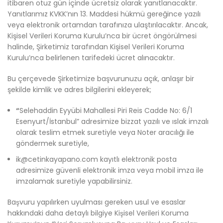
itibaren otuz gün içinde ücretsiz olarak yanıtlanacaktır.
Yanıtlarımız KVKK’nın 13. Maddesi hükmü gereğince yazılı
veya elektronik ortamdan tarafınıza ulaştırılacaktır. Ancak,
Kişisel Verileri Koruma Kurulu’nca bir ücret öngörülmesi
halinde, Şirketimiz tarafından Kişisel Verileri Koruma
Kurulu’nca belirlenen tarifedeki ücret alınacaktır.
Bu çerçevede Şirketimize başvurunuzu açık, anlaşır bir
şekilde kimlik ve adres bilgilerini ekleyerek;
“
Selehaddin Eyyübi Mahallesi Piri Reis Cadde No: 6/1
Esenyurt/İstanbul” adresimize bizzat yazılı ve ıslak imzalı
olarak teslim etmek suretiyle veya Noter aracılığı ile
göndermek suretiyle,
ik@cetinkayapano.com kayıtlı elektronik posta
adresimize güvenli elektronik imza veya mobil imza ile
imzalamak suretiyle yapabilirsiniz.
Başvuru yapılırken uyulması gereken usul ve esaslar
hakkındaki daha detaylı bilgiye Kişisel Verileri Koruma