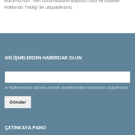
Kurumu’nun “Veri Sorumlusuna Başvuru Usul ve Esasları
Hakkında Tebliğ” ile ulaşabilirsiniz.
GELIŞMELERDEN HABERDAR OLUN
e-Bültenimize abone olarak yeniliklerden haberdar olabilirsiniz.
Gönder
ÇETINKAYA PANO