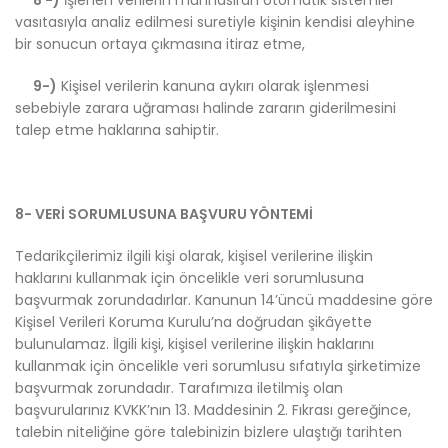
8 -)
İşlenen verilerin münhasıran otomatik sistemler
vasıtasıyla analiz edilmesi suretiyle kişinin kendisi aleyhine
bir sonucun ortaya çıkmasına itiraz etme,
9-)
Kişisel verilerin kanuna aykırı olarak işlenmesi
sebebiyle zarara uğraması halinde zararın giderilmesini
talep etme haklarına sahiptir.
8- VERİ SORUMLUSUNA BAŞVURU YÖNTEMİ
Tedarikçilerimiz ilgili kişi olarak, kişisel verilerine ilişkin
haklarını kullanmak için öncelikle veri sorumlusuna
başvurmak zorundadırlar. Kanunun 14’üncü maddesine göre
Kişisel Verileri Koruma Kurulu’na doğrudan şikâyette
bulunulamaz. İlgili kişi, kişisel verilerine ilişkin haklarını
kullanmak için öncelikle veri sorumlusu sıfatıyla şirketimize
başvurmak zorundadır. Tarafımıza iletilmiş olan
başvurularınız KVKK’nın 13. Maddesinin 2. Fıkrası gereğince,
talebin niteliğine göre talebinizin bizlere ulaştığı tarihten