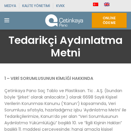
MEDYA
KALITE YÖNETIMI
KVKK
ONLINE
ÖDEME
Tedarikçi Aydınlatma
Metni
1 – VERİ SORUMLUSUNUN KİMLİĞİ HAKKINDA
Çetinkaya Pano Saç Tablo ve Plastiksan. Tic . A.Ş. (bundan
böyle ‘Şirket’ olarak anılacaktır.) olarak 6698 Sayılı Kişisel
Verilerin Korunması Kanunu (‘Kanun’) kapsamında, Veri
Sorumlusu sıfatıyla, hazırladığımız işbu ‘Aydınlatma Metni’ ile
Tedarikçilerimize, Kanun’da yer alan “Veri Sorumlusunun
Aydınlatma Yükümlülüğü” başlıklı 10. ve “İlgili Kişinin Hakları”
başlıklı 11. maddesi çerçevesinde; hangi amaçla kişisel